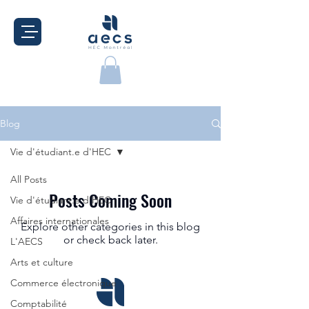
Blog
Vie d'étudiant.e d'HEC
All Posts
Posts Coming Soon
Vie d'étudiant.e d'HEC
Affaires internationales
Explore other categories in this blog
or check back later.
L'AECS
Arts et culture
Commerce électronique
Comptabilité