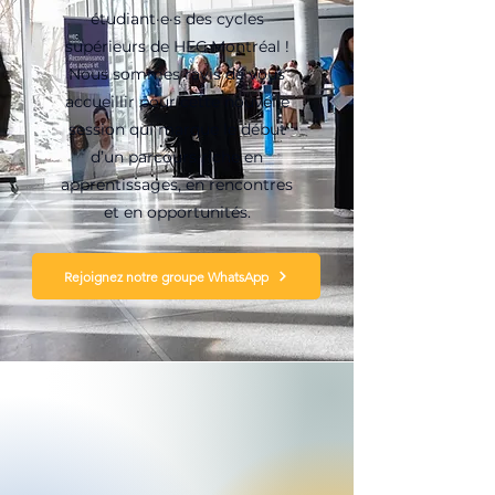
étudiant·e·s des cycles
supérieurs de HEC Montréal !
Nous sommes ravis de vous
accueillir pour cette nouvelle
session qui marque le début
d’un parcours riche en
apprentissages, en rencontres
et en opportunités.
Rejoignez notre groupe WhatsApp
Contactez-nous
Vous avez des questions sur l'AECS HEC
Montréal, ou vous êtes intéressé à vous joindre
à nous? Nous serions heureux de vous aider