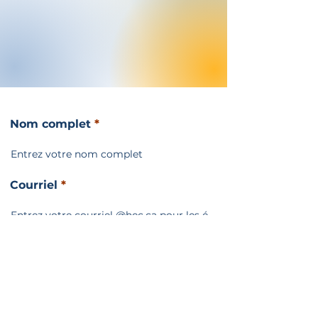
alors contacter nous!
3000 ch. Côte-Sainte-Catherine
Local RJ.861 - RJ.862 - Bureau de l'aecs
Montréal, Quebec H3T 2A7
info@aecshec.org
Nom complet
Courriel
Sujet
Message